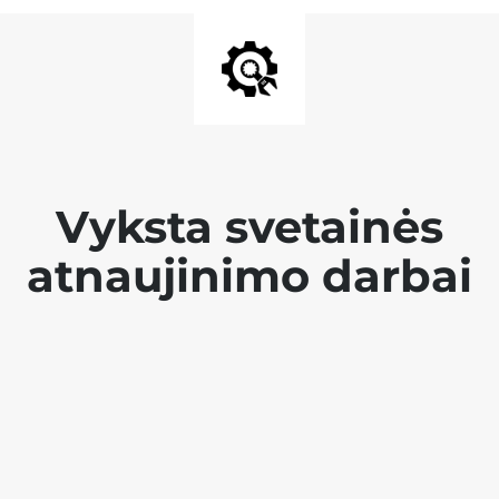
Vyksta svetainės
atnaujinimo darbai