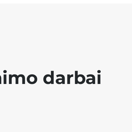
nimo darbai