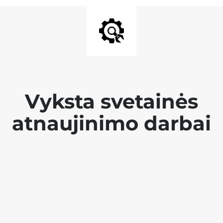
Vyksta svetainės
atnaujinimo darbai