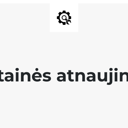
tainės atnauji