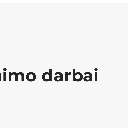
nimo darbai