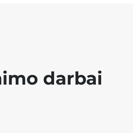
nimo darbai