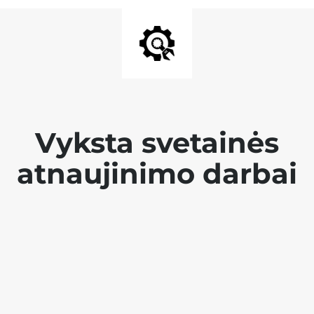
Vyksta svetainės
atnaujinimo darbai