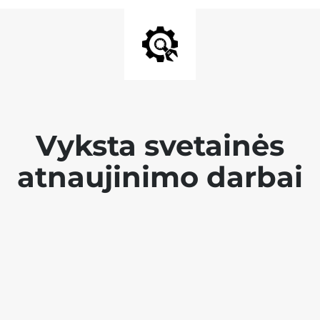
Vyksta svetainės
atnaujinimo darbai