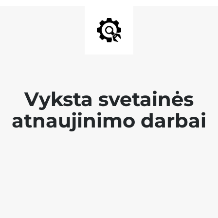
Vyksta svetainės
atnaujinimo darbai