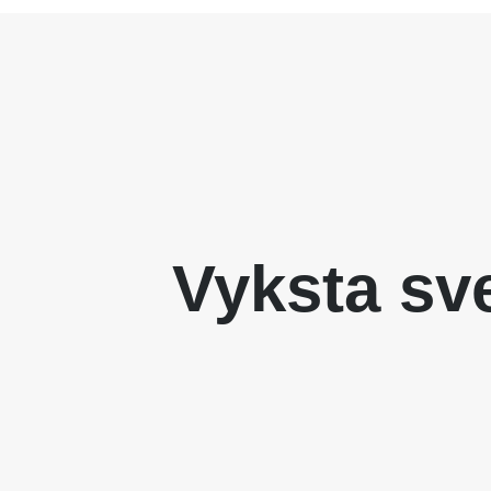
Vyksta sv