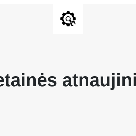
etainės atnaujin