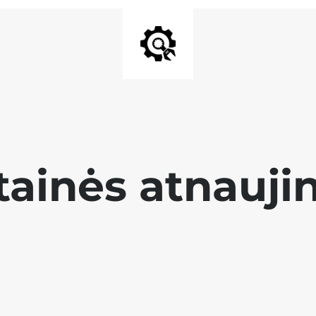
tainės atnauji