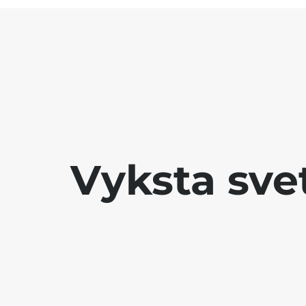
Vyksta sve