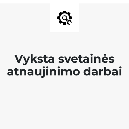
Vyksta svetainės
atnaujinimo darbai