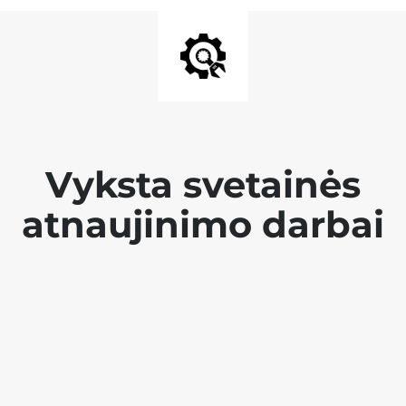
Vyksta svetainės
atnaujinimo darbai