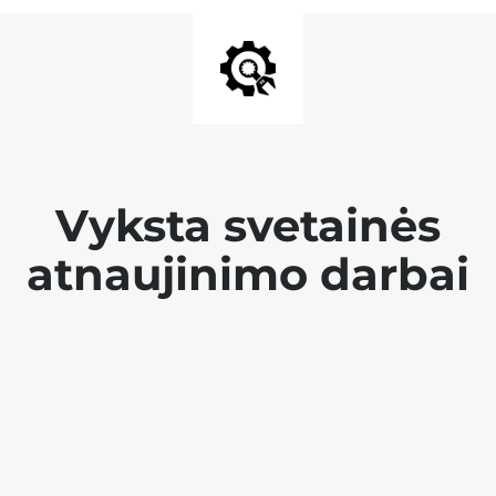
Vyksta svetainės
atnaujinimo darbai