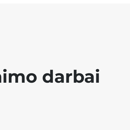
nimo darbai