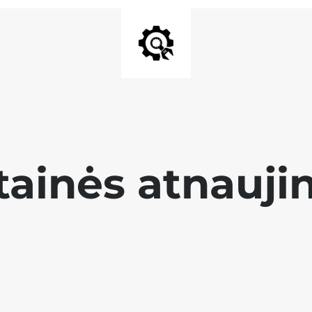
tainės atnauji