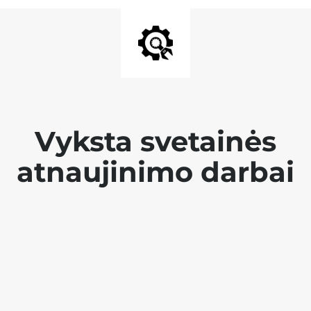
Vyksta svetainės
atnaujinimo darbai